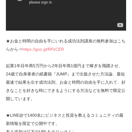
★お金と時間の自由を手にいれる成功法則講座の無料参加はこち
らから⇒
https://goo.gl/RPzCER
起業1年目年商5万円から2年目年商1億円まで稼ぎを飛躍させ、
24歳で自身著者の紙書籍『JUMP』まで出版させた方法論、最短
最速で結果を出す成功法則、お金と時間の自由を手に入れて、好
きなことを好きな時にできるようにする方法などを無料で限定公
開しています。
★LINE@で1400名にビジネスと投資を教えるコミュニティの最
新情報を限定で公開中です。
友人追加は以下のURLをクリック！↓