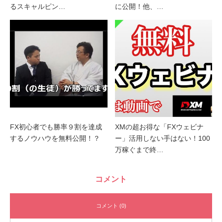
るスキャルピン…
に公開！他、…
FX初心者でも勝率９割を達成
XMの超お得な「FXウェビナ
するノウハウを無料公開！？
ー」活用しない手はない！100
万稼ぐまで終…
コメント
コメント (0)