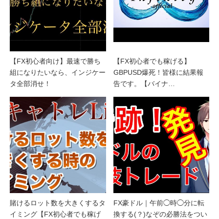
【FX初心者向け】最速で勝ち
【FX初心者でも稼げる】
組になりたいなら、インジケー
GBPUSD爆死！皆様に結果報
タ全部消せ！
告です。【バイナ…
賭けるロット数を大きくするタ
FX豪ドル｜午前◯時◯分に転
イミング【FX初心者でも稼げ
換する(？)なぞの必勝法をつい