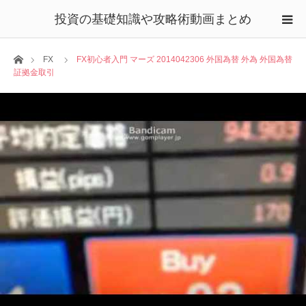
投資の基礎知識や攻略術動画まとめ
ホーム
FX
FX初心者入門 マーズ 2014042306 外国為替 外為 外国為替
証拠金取引