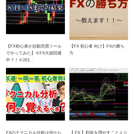
【FX初心者が自動売買ツール
【FX 初心者 向け】FXの勝ち
でやってみた】※FX大損回避
方
中？！※201…
FXのテクニカル分析は何から
【 FX 】利益を増やすことより