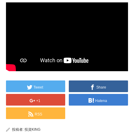
Tweet
Share
+1
Hatena
RSS
投稿者:
投資KING