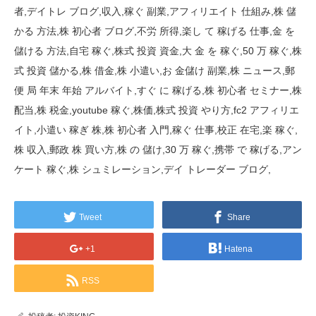
者,デイトレ ブログ,収入,稼ぐ 副業,アフィリエイト 仕組み,株 儲
かる 方法,株 初心者 ブログ,不労 所得,楽し て 稼げる 仕事,金 を
儲ける 方法,自宅 稼ぐ,株式 投資 資金,大 金 を 稼ぐ,50 万 稼ぐ,株
式 投資 儲かる,株 借金,株 小遣い,お 金儲け 副業,株 ニュース,郵
便 局 年末 年始 アルバイト,すぐ に 稼げる,株 初心者 セミナー,株
配当,株 税金,youtube 稼ぐ,株価,株式 投資 やり方,fc2 アフィリエ
イト,小遣い 稼ぎ 株,株 初心者 入門,稼ぐ 仕事,校正 在宅,楽 稼ぐ,
株 収入,郵政 株 買い方,株 の 儲け,30 万 稼ぐ,携帯 で 稼げる,アン
ケート 稼ぐ,株 シュミレーション,デイ トレーダー ブログ,
Tweet
Share
+1
Hatena
RSS