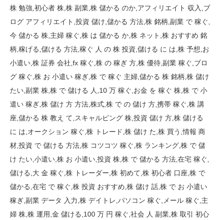
株 勉強,初心者 株,株 副業,株 儲かる のか,アフィリエイト 収入,ブ
ログ アフィリエイト,投資 儲け,儲かる 方法,株 銘柄,副業 で 稼ぐ,
今 儲かる 株,主婦 稼ぐ,株 は 儲かる か,株 ネット,株 おすすめ 銘
柄,稼げる,儲ける 方法,稼ぐ 人 の 株 投資,儲ける に は,株 予想,お
小遣い,株 証券 会社,fx 稼ぐ,株 の 稼ぎ 方,株 優待,副業 稼ぐ,ブロ
グ 稼ぐ,株 お 小遣い 稼ぎ,株 で 稼ぐ 主婦,儲かる 株 銘柄,株 儲け
たい,副業 株,株 で 儲ける 人,10 万 稼ぐ,お金 を 稼ぐ 株,株 で 小
遣い 稼ぎ,株 儲け 方 方法,株式,株 で の 儲け 方,携帯 稼ぐ,株 講
座,儲かる 株 教え て,スキャルピング 株,投資 儲け 方,株 儲ける
に は,オークション 稼ぐ,株 トレード,株 儲け た,株 買う,情報 商
材,投資 で 儲ける 方法,株 コツコツ 稼ぐ,株 ランキング,株 で 儲
け たい,小遣い,株 お 小遣い,投資 株,株 で 儲かる 方法,在宅 稼ぐ,
儲ける,大 金 稼ぐ,株 トレーダー,株 初めて,株 初心者 口座,株 で
儲かる,在宅 で 稼ぐ,株 投資 おすすめ,株 儲け 話,株 で お 小遣い
稼ぎ,副業 データ 入力,株 デイトレ,パソコン 稼ぐ,メール 稼ぐ,主
婦 株,株 運用,金 儲ける,100 万 円 稼ぐ,社会 人 副業,株 取引 初心