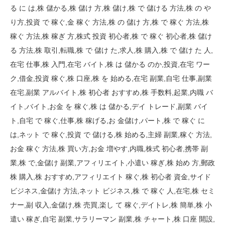
る に は,株 儲かる,株 儲け 方,株 儲け,株 で 儲ける 方法,株 の や
り方,投資 で 稼ぐ,金 稼ぐ 方法,株 の 儲け 方,株 で 稼ぐ 方法,株
稼ぐ 方法,株 稼ぎ 方,株式 投資 初心者,株 で 稼ぐ 初心者,株 儲け
る 方法,株 取引,転職,株 で 儲け た,求人,株 購入,株 で 儲け た 人,
在宅 仕事,株 入門,在宅 バイト,株 は 儲かる のか,投資,在宅 ワー
ク,借金,投資 稼ぐ,株 口座,株 を 始める,在宅 副業,自宅 仕事,副業
在宅,副業 アルバイト,株 初心者 おすすめ,株 手数料,起業,内職 バ
イト,バイト,お金 を 稼ぐ,株 は 儲かる,デイ トレード,副業 バイ
ト,自宅 で 稼ぐ,仕事,株 稼げる,お 金儲け,パート,株 で 稼ぐ に
は,ネット で 稼ぐ,投資 で 儲ける,株 始める,主婦 副業,稼ぐ 方法,
お金 稼ぐ 方法,株 買い方,お金 増やす,内職,株式 初心者,携帯 副
業,株 で,金儲け 副業,アフィリエイト,小遣い 稼ぎ,株 始め 方,郵政
株 購入,株 おすすめ,アフィリエイト 稼ぐ,株 初心者 資金,サイド
ビジネス,金儲け 方法,ネット ビジネス,株 で 稼ぐ 人,在宅,株 セミ
ナー,副 収入,金儲け,株 売買,楽し て 稼ぐ,デイトレ,株 簡単,株 小
遣い 稼ぎ,自宅 副業,サラリーマン 副業,株 チャート,株 口座 開設,