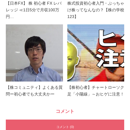
【日本FX】 株 初心者 FX レバ
株式投資初心者入門・ぶっちゃ
レッジ ≪1日5分で月収100万
け株ってなんなの？【株の学校
円…
123】
【株コミュニティ】よくある質
【株初心者】チャートローソク
問ー初心者でも大丈夫かー
足「小陽線」～おヒゲに注意！
コメント
コメント (0)