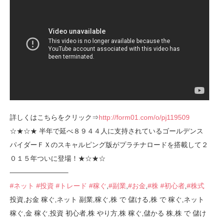
詳しくはこちらをクリック⇒
http://form01.com/o/pj119509
☆★☆★ 半年で延べ８９４４人に支持されているゴールデンス
パイダーＦＸのスキャルピング版がプラチナロードを搭載して２
０１５年ついに登場！★☆★☆
————————–
#ネット
#投資
#トレード
#稼ぐ
,
#副業
,
#お金
,
#株
#初心者
,
#株式
投資,お金 稼ぐ,ネット 副業,稼ぐ,株 で 儲ける,株 で 稼ぐ,ネット
稼ぐ,金 稼ぐ,投資 初心者,株 やり方,株 稼ぐ,儲かる 株,株 で 儲け