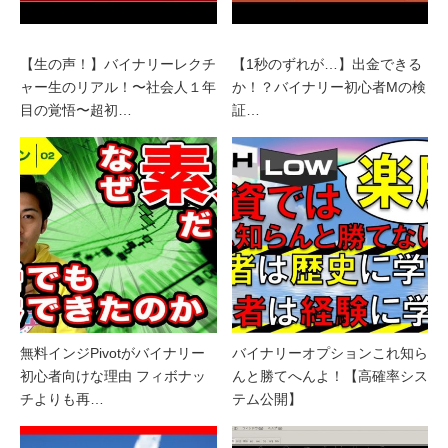
【生の声！】バイナリーレクチ
【1秒のずれが…】出金できる
ャー生のリアル！〜社会人１年
か！？バイナリー初心者Mの検
目の覚悟〜超初…
証…
無料インジPivotがバイナリー
バイナリーオプションこれ知ら
初心者向けな理由 フィボナッ
んと勝てへんよ！【高確率シス
チよりも再…
テム公開】