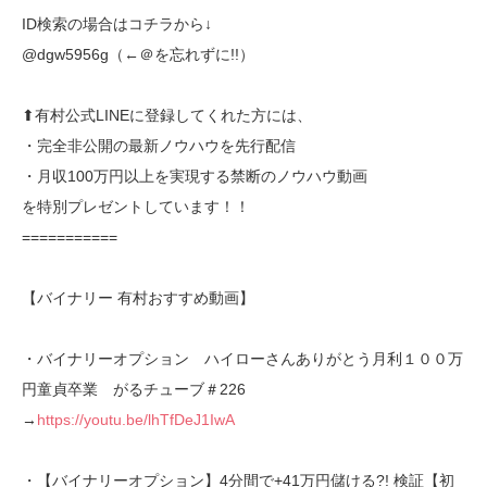
ID検索の場合はコチラから↓
@dgw5956g（←＠を忘れずに!!）
⬆︎有村公式LINEに登録してくれた方には、
・完全非公開の最新ノウハウを先行配信
・月収100万円以上を実現する禁断のノウハウ動画
を特別プレゼントしています！！
===========
【バイナリー 有村おすすめ動画】
・バイナリーオプション ハイローさんありがとう月利１００万
円童貞卒業 がるチューブ＃226
→
https://youtu.be/lhTfDeJ1IwA
・【バイナリーオプション】4分間で+41万円儲ける?! 検証【初