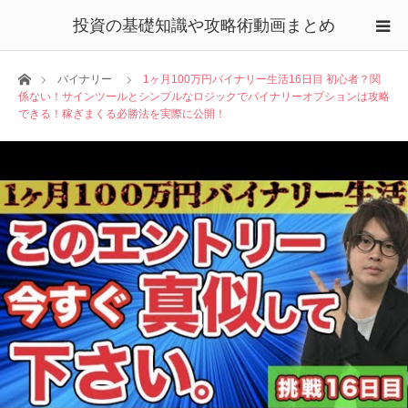
投資の基礎知識や攻略術動画まとめ
ホーム
バイナリー
1ヶ月100万円バイナリー生活16日目 初心者？関
係ない！サインツールとシンプルなロジックでバイナリーオプションは攻略
できる！稼ぎまくる必勝法を実際に公開！