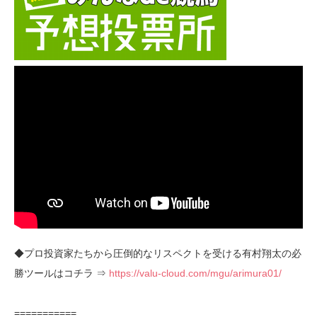
◆プロ投資家たちから圧倒的なリスペクトを受ける有村翔太の必
勝ツールはコチラ ⇒
https://valu-cloud.com/mgu/arimura01/
===========