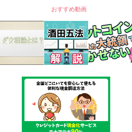
おすすめ動画