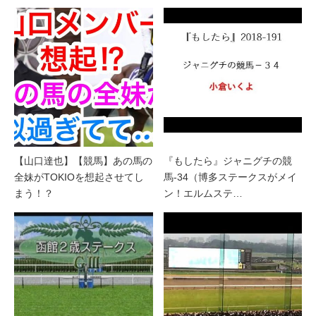
【山口達也】【競馬】あの馬の
『もしたら』ジャニグチの競
全妹がTOKIOを想起させてし
馬-34（博多ステークスがメイ
まう！？
ン！エルムステ…