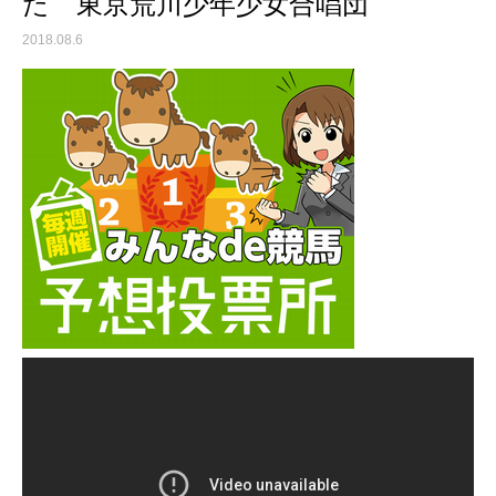
た 東京荒川少年少女合唱団
2018.08.6