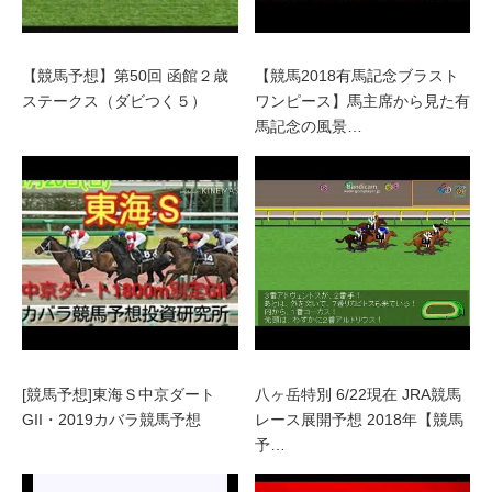
【競馬予想】第50回 函館２歳
【競馬2018有馬記念ブラスト
ステークス（ダビつく５）
ワンピース】馬主席から見た有
馬記念の風景…
[競馬予想]東海Ｓ中京ダート
八ヶ岳特別 6/22現在 JRA競馬
GII・2019カバラ競馬予想
レース展開予想 2018年【競馬
予…