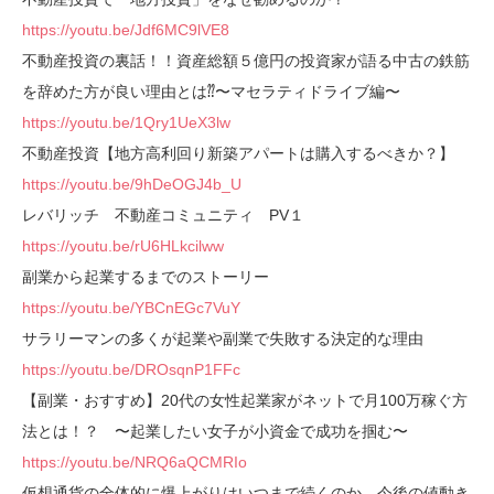
https://youtu.be/Jdf6MC9lVE8
不動産投資の裏話！！資産総額５億円の投資家が語る中古の鉄筋
を辞めた方が良い理由とは⁇〜マセラティドライブ編〜
https://youtu.be/1Qry1UeX3lw
不動産投資【地方高利回り新築アパートは購入するべきか？】
https://youtu.be/9hDeOGJ4b_U
レバリッチ 不動産コミュニティ PV１
https://youtu.be/rU6HLkcilww
副業から起業するまでのストーリー
https://youtu.be/YBCnEGc7VuY
サラリーマンの多くが起業や副業で失敗する決定的な理由
https://youtu.be/DROsqnP1FFc
【副業・おすすめ】20代の女性起業家がネットで月100万稼ぐ方
法とは！？ 〜起業したい女子が小資金で成功を掴む〜
https://youtu.be/NRQ6aQCMRIo
仮想通貨の全体的に爆上がりはいつまで続くのか、今後の値動き