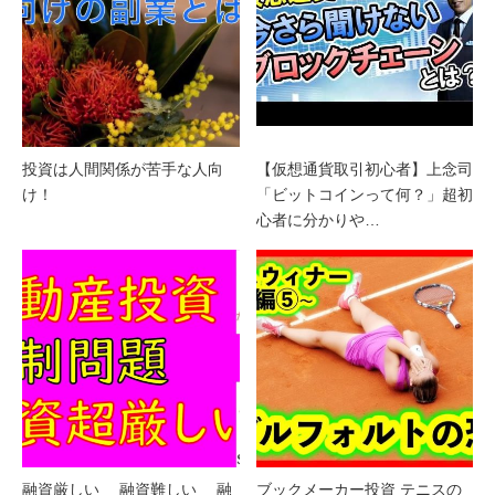
投資は人間関係が苦手な人向
【仮想通貨取引初心者】上念司
け！
「ビットコインって何？」超初
心者に分かりや…
融資厳しい 融資難しい 融
ブックメーカー投資 テニスの