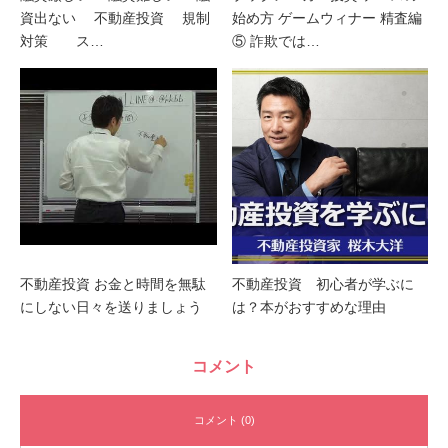
資出ない 不動産投資 規制
始め方 ゲームウィナー 精査編
対策 ス…
⑤ 詐欺では…
不動産投資 お金と時間を無駄
不動産投資 初心者が学ぶに
にしない日々を送りましょう
は？本がおすすめな理由
コメント
コメント (0)