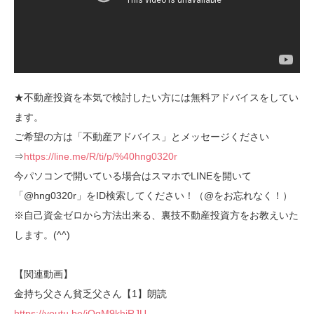
★不動産投資を本気で検討したい方には無料アドバイスをしてい
ます。
ご希望の方は「不動産アドバイス」とメッセージください
⇒
https://line.me/R/ti/p/%40hng0320r
今パソコンで開いている場合はスマホでLINEを開いて
「@hng0320r」をID検索してください！（@をお忘れなく！）
※自己資金ゼロから方法出来る、裏技不動産投資方をお教えいた
します。(^^)
【関連動画】
金持ち父さん貧乏父さん【1】朗読
https://youtu.be/iOgM9khiRJU