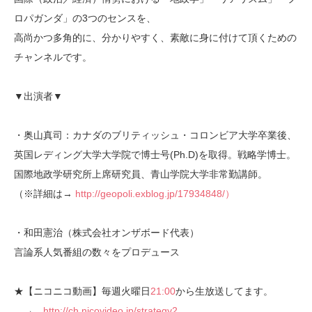
ロパガンダ」の3つのセンスを、
高尚かつ多角的に、分かりやすく、素敵に身に付けて頂くための
チャンネルです。
▼出演者▼
・奥山真司：カナダのブリティッシュ・コロンビア大学卒業後、
英国レディング大学大学院で博士号(Ph.D)を取得。戦略学博士。
国際地政学研究所上席研究員、青山学院大学非常勤講師。
（※詳細は→
http://geopoli.exblog.jp/17934848/）
・和田憲治（株式会社オンザボード代表）
言論系人気番組の数々をプロデュース
★【ニコニコ動画】毎週火曜日
21:00
から生放送してます。
→
http://ch.nicovideo.jp/strategy2