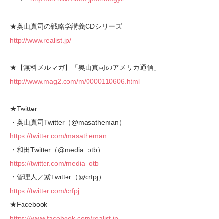
★奥山真司の戦略学講義CDシリーズ
http://www.realist.jp/
★【無料メルマガ】「奥山真司のアメリカ通信」
http://www.mag2.com/m/0000110606.html
★Twitter
・奥山真司Twitter（@masatheman）
https://twitter.com/masatheman
・和田Twitter（@media_otb）
https://twitter.com/media_otb
・管理人／紫Twitter（@crfpj）
https://twitter.com/crfpj
★Facebook
https://www.facebook.com/realist.jp