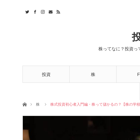
株ってなに？投資っ
投資
株
F
ホーム
株
株式投資初心者入門編・株って儲かるの？【株の学校1