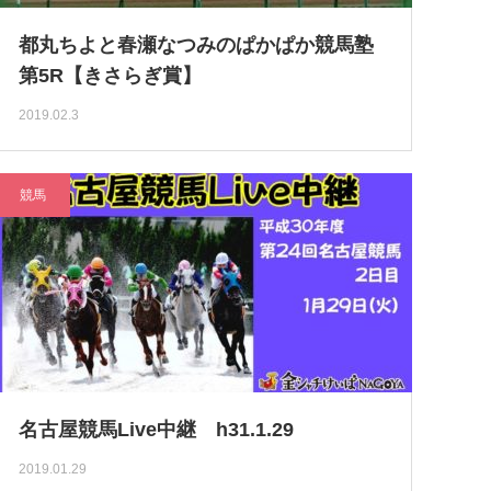
都丸ちよと春瀬なつみのぱかぱか競馬塾
第5R【きさらぎ賞】
2019.02.3
競馬
名古屋競馬Live中継 h31.1.29
2019.01.29