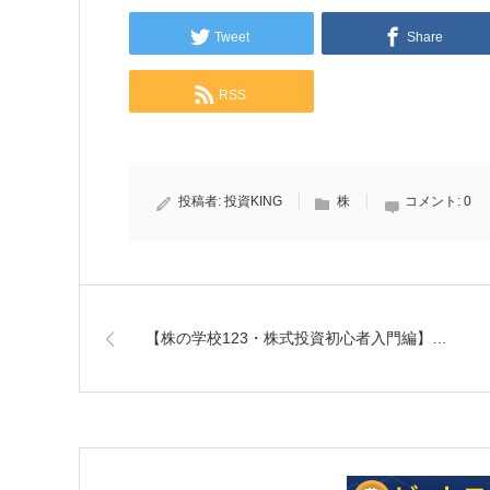
Tweet
Share
RSS
投稿者:
投資KING
株
コメント:
0
【株の学校123・株式投資初心者入門編】…