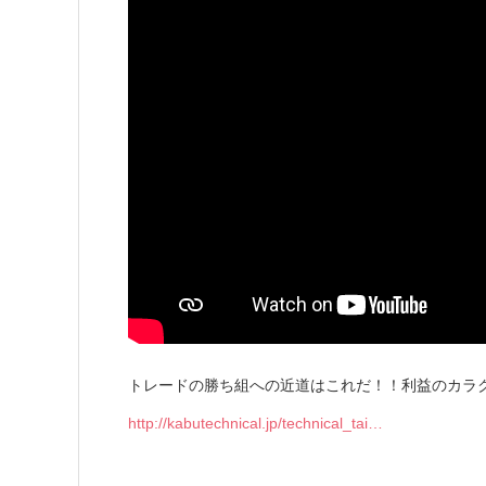
トレードの勝ち組への近道はこれだ！！利益のカラ
http://kabutechnical.jp/technical_tai…