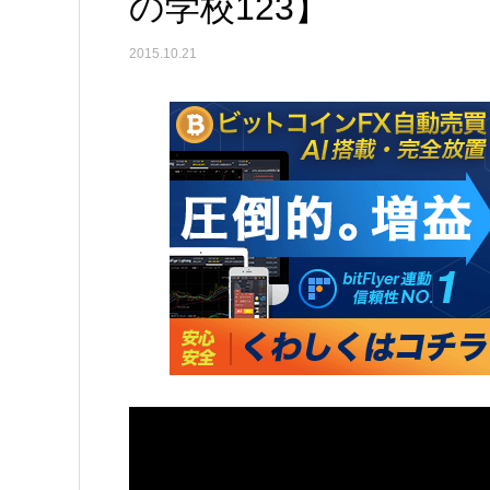
の学校123】
2015.10.21