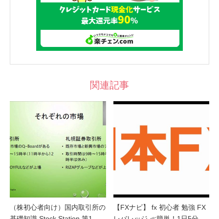
関連記事
（株初心者向け）国内取引所の
【FXナビ】 fx 初心者 勉強 FX
基礎知識 Stock Station 第1…
レバレッジ ≪簡単！1日5分