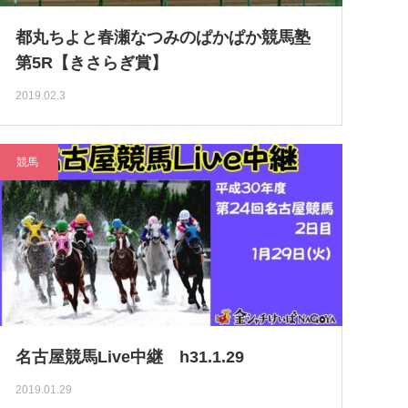
都丸ちよと春瀬なつみのぱかぱか競馬塾
第5R【きさらぎ賞】
2019.02.3
競馬
名古屋競馬Live中継 h31.1.29
2019.01.29