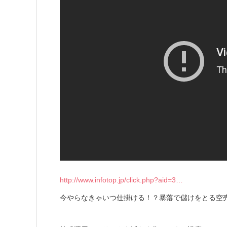
http://www.infotop.jp/click.php?aid=3…
今やらなきゃいつ仕掛ける！？暴落で儲けをとる空