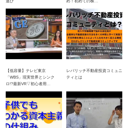
選び
め！初めての株…
【低容量】テレビ東京
レバリッチ不動産投資コミュニ
「WBS」現実世界とシンク
ティとは
ロ!?最新VR▽初心者用…