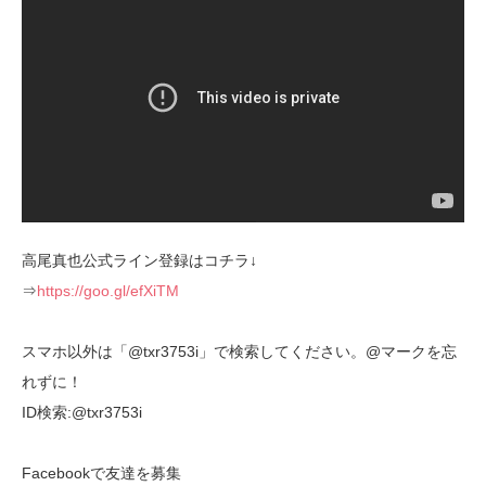
高尾真也公式ライン登録はコチラ↓
⇒
https://goo.gl/efXiTM
スマホ以外は「@txr3753i」で検索してください。@マークを忘
れずに！
ID検索:@txr3753i
Facebookで友達を募集