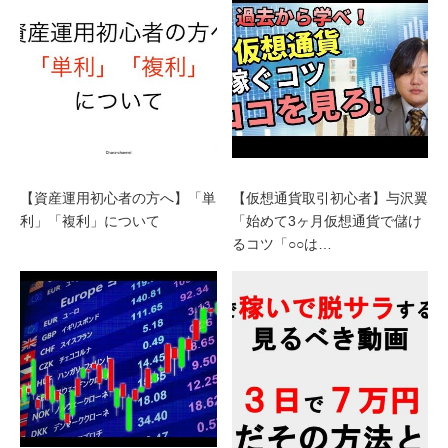
【資産運用初心者の方へ】「単
【仮想通貨取引初心者】与沢翼
利」「複利」について
「始めて3ヶ月仮想通貨で儲け
るコツ「○○は…