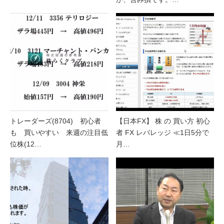
トレーダーズ(8704) 初心者
【日本FX】 株 の 買い方 初心
も 買いやすい 来週の注目低
者 FX レバレッジ ≪1日5分で
位株(12…
月…