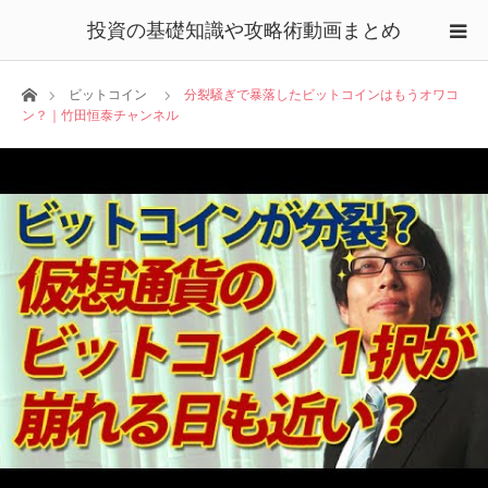
投資の基礎知識や攻略術動画まとめ
ホーム
ビットコイン
分裂騒ぎで暴落したビットコインはもうオワコ
ン？｜竹田恒泰チャンネル