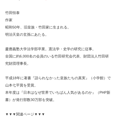
竹田恒泰
作家
昭和50年、旧皇族・竹田家に生まれる。
明治天皇の玄孫にあたる。
慶應義塾大学法学部卒業。憲法学・史学の研究に従事。
全国に約6,000名の会員のいる竹田研究会代表、財団法人竹田研
究財団理事長。
平成18年に著書『語られなかった皇族たちの真実』（小学館）で
山本七平賞を受賞。
本年度は『日本はなぜ世界でいちばん人気があるのか』（PHP新
書）が発行部数30万部を突破。
▼▼▼関連ページ▼▼▼