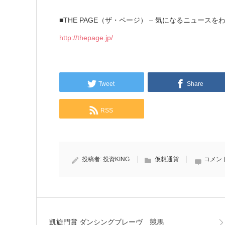
■THE PAGE（ザ・ページ） – 気になるニュース
http://thepage.jp/
Tweet
Share
RSS
投稿者:
投資KING
仮想通貨
コメン
凱旋門賞 ダンシングブレーヴ 競馬