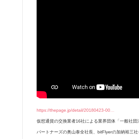
https://thepage.jp/detail/20180423-00…
仮想通貨の交換業者16社による業界団体「一般社団
パートナーズの奥山泰全社長、bitFlyerの加納裕