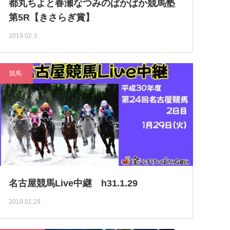
都丸ちよと春瀬なつみのぱかぱか競馬塾
第5R【きさらぎ賞】
2019.02.3
競馬
名古屋競馬Live中継 h31.1.29
2019.01.29