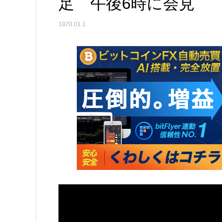
足 午後6時に会見
1970.01.1