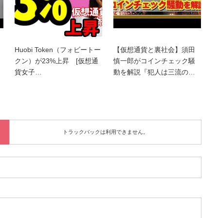
Huobi Token（フォビートー
【仮想通貨と裏社会】須田
クン）が23%上昇 [仮想通
慎一郎がコインチェック騒
貨女子…
動を解説『犯人は三流の…
トラックバックは利用できません。