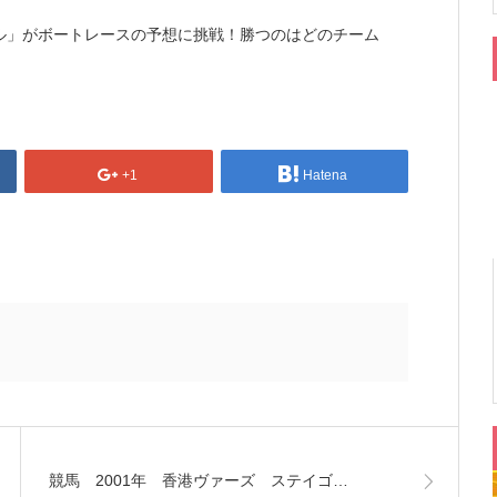
ル」がボートレースの予想に挑戦！勝つのはどのチーム
+1
Hatena
競馬 2001年 香港ヴァーズ ステイゴ…