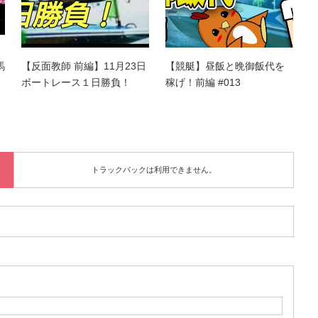
馬
【反面教師 前編】11月23日
【競艇】昼飯と晩御飯代を
ボートレース１日勝負！
稼げ！前編 #013
トラックバックは利用できません。