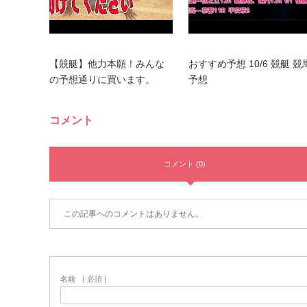
【競艇】他力本願！みんな
おすすめ予想 10/6 競艇 競
の予想通りに買います。
予想
コメント
コメント (0)
この記事へのコメントはありません。
名前
( 必須 )