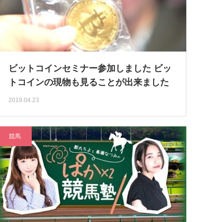
ビットコインセミナー参加しました ビッ
トコインの現物も見ることが出来ました
2019.04.23
競馬