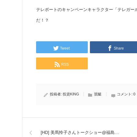
テレボートのキャンペーンキャラクター「テレガー
だ！？
Tweet
Share
RSS
投稿者:
投資KING
競艇
コメント:
0
[HD] 美馬怜子さんトークショー@福島…