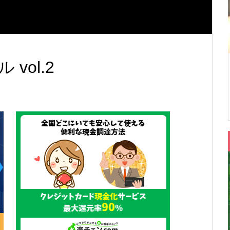
vol.2