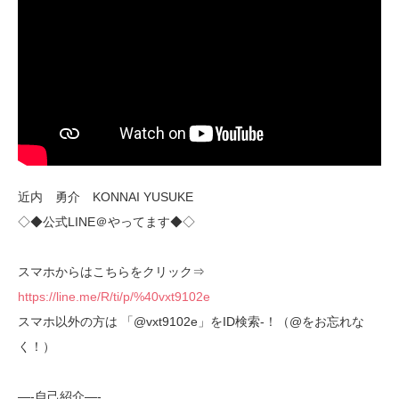
近内 勇介 KONNAI YUSUKE
◇◆公式LINE＠やってます◆◇
スマホからはこちらをクリック⇒
https://line.me/R/ti/p/%40vxt9102e
スマホ以外の方は 「@vxt9102e」をID検索-！（@をお忘れな
く！）
—-自己紹介—-