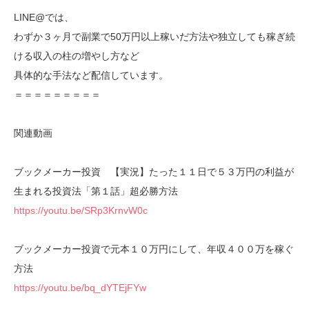
LINE@では、
わずか３ヶ月で副業で50万円以上稼いだ方法や独立しても稼ぎ続
ける収入の柱の増やし方など
具体的な手法など配信しています。
＝＝＝＝＝＝＝＝＝
関連動画
ブックメーカー投資 【実況】たった１１日で５３万円の利益が
生まれる投資法「第１話」超必勝方法
https://youtu.be/SRp3KrnvW0c
ブックメーカー投資で元本１０万円にして、年収４００万を稼ぐ
方法
https://youtu.be/bq_dYTEjFYw