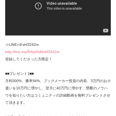
☆LINE=＠shf3242m
http://line.me/R/ti/p%40shf3242m
登録してくださった方限定！
■■プレゼント1■■
月利300%、勝率94%、ブックメーカー投資の内容、3万円のお小
遣いを10万円に増やし、翌月に40万円に増やす、禁断のノウハ
ウを知りたい方はコミュニティの詳細動画を無料プレゼントさせ
て頂きます。