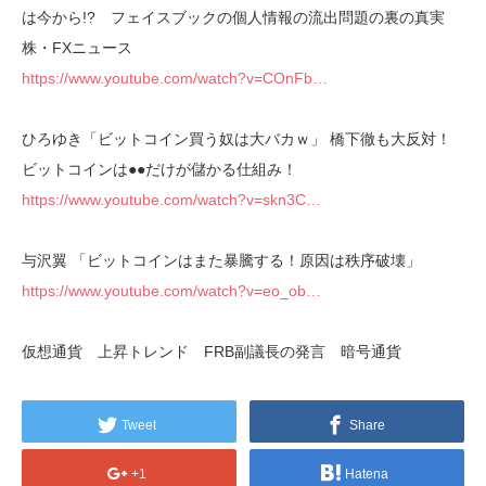
は今から!? フェイスブックの個人情報の流出問題の裏の真実
株・FXニュース
https://www.youtube.com/watch?v=COnFb…
ひろゆき「ビットコイン買う奴は大バカｗ」 橋下徹も大反対！
ビットコインは●●だけが儲かる仕組み！
https://www.youtube.com/watch?v=skn3C…
与沢翼 「ビットコインはまた暴騰する！原因は秩序破壊」
https://www.youtube.com/watch?v=eo_ob…
仮想通貨 上昇トレンド FRB副議長の発言 暗号通貨
Tweet
Share
+1
Hatena