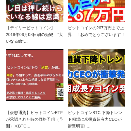
【デイリービットコイン】
ビットコインの267万円まで上
2018年06月08日朝の短観 ”大
昇！！おめでとうございます！
いなる線”…
【仮想通貨】ビットコインETF
ビットコインBTC 下降トレン
が承認された時の価格予想（予
ド相場に米投資超有力CEOが
測）※BTC…
衝撃明言!!…