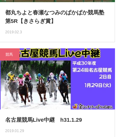
都丸ちよと春瀬なつみのぱかぱか競馬塾
第5R【きさらぎ賞】
2019.02.3
競馬
名古屋競馬Live中継 h31.1.29
2019.01.29