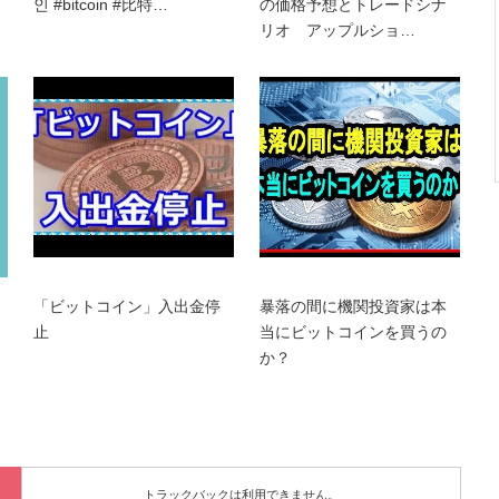
인 #bitcoin #比特…
の価格予想とトレードシナ
リオ アップルショ…
「ビットコイン」入出金停
暴落の間に機関投資家は本
止
当にビットコインを買うの
か？
トラックバックは利用できません。