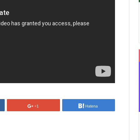
+1
Hatena