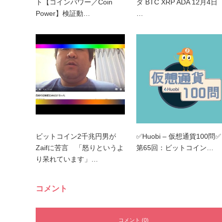
ト【コインパワー／Coin
ダ BTC XRP ADA 12月4日
Power】検証動…
…
ビットコイン2千兆円男が
✅Huobi – 仮想通貨100問✅
Zaifに苦言 「怒りというよ
第65回：ビットコイン…
り呆れています」…
コメント
コメント (0)