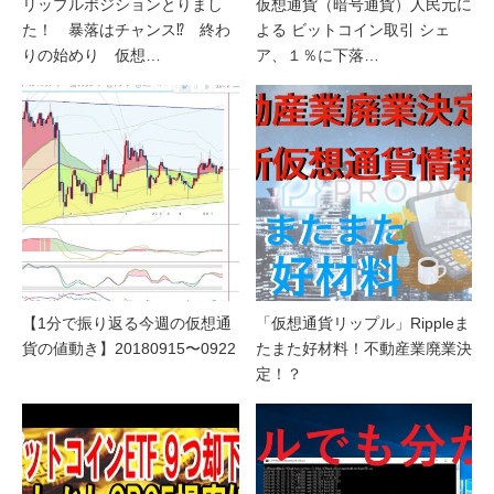
リップルポジションとりまし
仮想通貨（暗号通貨）人民元に
た！ 暴落はチャンス⁉ 終わ
よる ビットコイン取引 シェ
りの始めり 仮想…
ア、１％に下落…
【1分で振り返る今週の仮想通
「仮想通貨リップル」Rippleま
貨の値動き】20180915〜0922
たまた好材料！不動産業廃業決
定！？