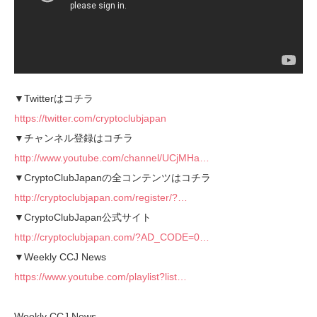
▼Twitterはコチラ
https://twitter.com/cryptoclubjapan
▼チャンネル登録はコチラ
http://www.youtube.com/channel/UCjMHa…
▼CryptoClubJapanの全コンテンツはコチラ
http://cryptoclubjapan.com/register/?…
▼CryptoClubJapan公式サイト
http://cryptoclubjapan.com/?AD_CODE=0…
▼Weekly CCJ News
https://www.youtube.com/playlist?list…
Weekly CCJ News