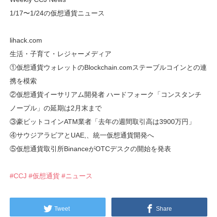
1/17〜1/24の仮想通貨ニュース
lihack.com
生活・子育て・レジャーメディア
①仮想通貨ウォレットのBlockchain.comステーブルコインとの連
携を模索
②仮想通貨イーサリアム開発者 ハードフォーク「コンスタンチ
ノープル」の延期は2月末まで
③豪ビットコインATM業者「去年の週間取引高は3900万円」
④サウジアラビアとUAE,、統一仮想通貨開発へ
⑤仮想通貨取引所BinanceがOTCデスクの開始を発表
#CCJ
#仮想通貨
#ニュース
Tweet
Share