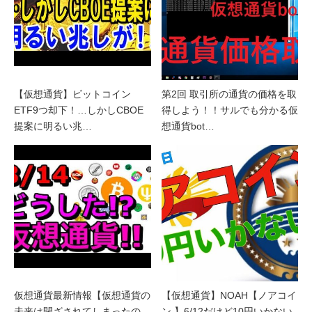
【仮想通貨】ビットコイン
第2回 取引所の通貨の価格を取
ETF9つ却下！…しかしCBOE
得しよう！！サルでも分かる仮
提案に明るい兆…
想通貨bot…
仮想通貨最新情報【仮想通貨の
【仮想通貨】NOAH【ノアコイ
未来は閉ざされてしまったの
ン 】6/12だけど10円いかない