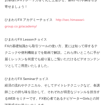
お客様のFXトレード力をぐんと上達させ、勝利への手綱を引き
寄せましょう！
ひまわりFX アカデミーチョイス
http://sec.himawari-
group.co.jp/academy/
ひまわりFX Lessonチョイス
FXの基礎知識から取引ツールの使い方、更には知って得するテ
クニックや便利機能までを動画で解説。これら痒いところに手が
届くレッスンを何度でも繰り返しご覧いただけるビデオコンテン
ツとしてご用意いたしました。
ひまわりFX Seminarチョイス
経済の流れやテクニカル、そしてデイトレテクニックなど、各講
師ごとの持ち味を活かして、それぞれが得意なジャンルを担当す
るWEB セミナーです。FX初心者であるナビゲーターGirlsとの対