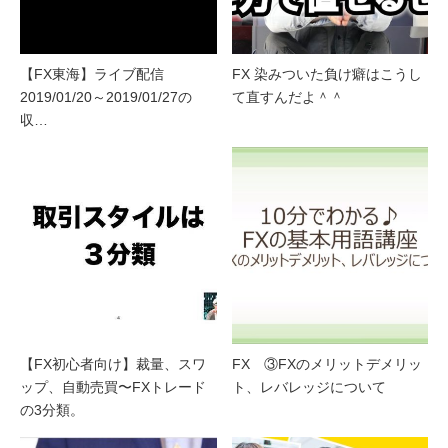
【FX東海】ライブ配信
FX 染みついた負け癖はこうし
2019/01/20～2019/01/27の
て直すんだよ＾＾
収…
【FX初心者向け】裁量、スワ
FX ③FXのメリットデメリッ
ップ、自動売買〜FXトレード
ト、レバレッジについて
の3分類。