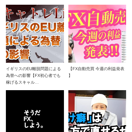
イギリスのEU離脱問題による
【FX自動売買 今週の利益発表
為替への影響【FX初心者でも
】
稼げるスキャル…