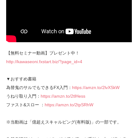
【無料セミナー動画】プレゼント中！
http://kawaseoni.fxstart.biz/?page_id=4
▼おすすめ書籍
為替鬼のサルでもできるFX入門：
https://amzn.to/2lvXSkW
うねり取り入門：
https://amzn.to/2tlHess
ファスト&スロー ：
https://amzn.to/2tpSRhW
※当動画は「億超えスキャルピング(有料版)」の一部です。