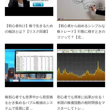
【初心者向け】株で生きるため
【初心者から始めるシンプルな
の秘訣とは？【リスク回避】
株トレード】行動に移すときの
コツって？【北…
株初心者でも世界中から割安株
初心者でも簡単に結果が出る！
をかき集めるバブル株抽出シス
米国の株価指数の相対関係をマ
テムで容易に資…
スターしてトレ…