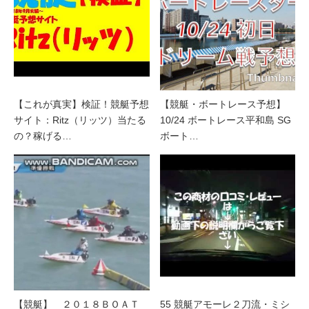
【これが真実】検証！競艇予想
【競艇・ボートレース予想】
サイト：Ritz（リッツ）当たる
10/24 ボートレース平和島 SG
の？稼げる…
ボート…
【競艇】 ２０１８ＢＯＡＴ
55 競艇アモーレ２刀流・ミシ