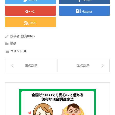
+1
Hatena
RSS
投稿者:
投資KING
競艇
コメント:
0
前の記事
次の記事