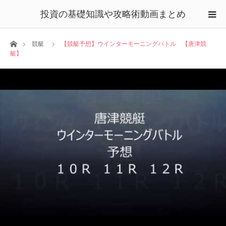
投資の基礎知識や攻略術動画まとめ
ホーム
競艇
【競艇予想】ウインターモーニングバトル 【唐津競
艇】