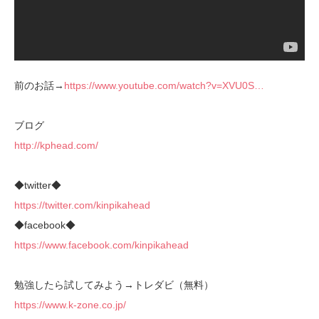
前のお話→
https://www.youtube.com/watch?v=XVU0S…
ブログ
http://kphead.com/
◆twitter◆
https://twitter.com/kinpikahead
◆facebook◆
https://www.facebook.com/kinpikahead
勉強したら試してみよう→トレダビ（無料）
https://www.k-zone.co.jp/