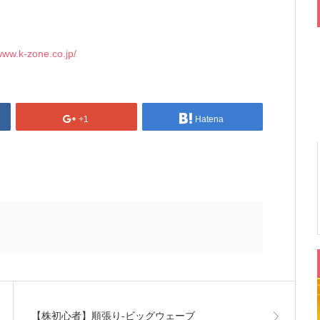
d
/www.k-zone.co.jp/
+1
Hatena
【株初心者】順張り‐ビッグウェーブ