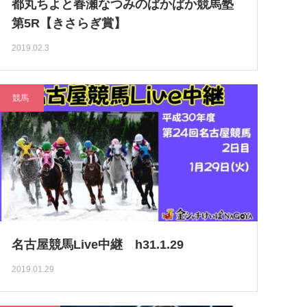
都丸ちよと春瀬なつみのぱかぱか競馬塾
第5R【きさらぎ賞】
2019.02.3
競馬
名古屋競馬Live中継 h31.1.29
2019.01.29