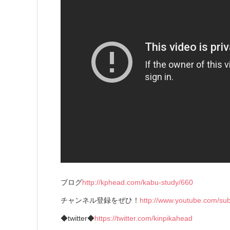
ブログ
http://kphead.com/kabu-study/660
チャンネル登録をぜひ！
http://www.youtube.com/su
◆twitter◆
https://twitter.com/kinpikahead