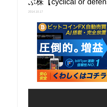
ぶ株【cyclical or defe
2014.10.17