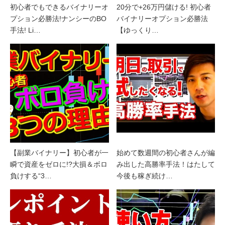
初心者でもできるバイナリーオ
20分で+26万円儲ける! 初心者
プション必勝法!ナンシーのBO
バイナリーオプション必勝法
手法! Li…
【ゆっくり…
【副業バイナリー】初心者が一
始めて数週間の初心者さんが編
瞬で資産をゼロに!?大損＆ボロ
み出した高勝率手法！はたして
負けする“3…
今後も稼ぎ続け…