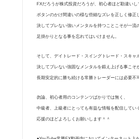
FXだろうが株式投資だろうが、初心者ほど勘違いし
ボタンのかけ間違いの様な些細なズレを正しく修正
決してブレない強いメンタルを持つことこそが一流の
足掛かりとなる事を忘れてはいけません。
そして、デイトレード・スイングトレード・スキャ
決してブレない強固なメンタルを鍛え上げる事こそ
長期安定的に勝ち続ける常勝トレーダーには必要不
勿論、初心者用のコンテンツばかりでは無く、
中級者、上級者にとっても有益な情報を配信してい
応援のほどよろしくお願いします＾＾
●YouTube常勝FX動画内においてインターネット上