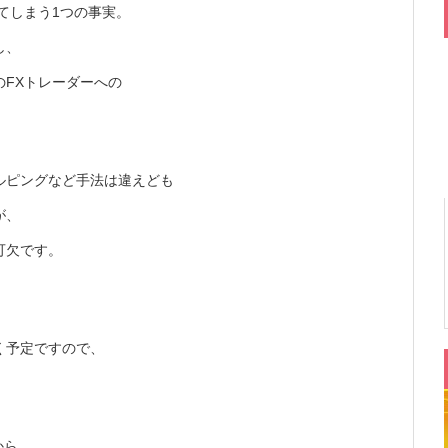
てしまう1つの事実。
し、
FXトレーダーへの
ルピングなど手法は違えども
が、
可欠です。
く予定ですので、
から