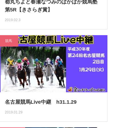
都丸ちよと春瀬なつみのぱかぱか競馬塾
第5R【きさらぎ賞】
2019.02.3
競馬
名古屋競馬Live中継 h31.1.29
2019.01.29