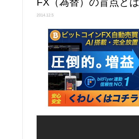
FX（為替）の盲点と
2014.12.5