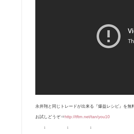
永井翔と同じトレードが出来る『爆益レシピ』を無
お試しどうぞ⇒
http://tftm.net/tan/you10
↓ ↓ ↓