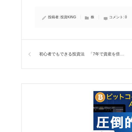
投稿者:
投資KING
株
コメント:
0
初心者でもできる投資法 「7年で資産を倍…