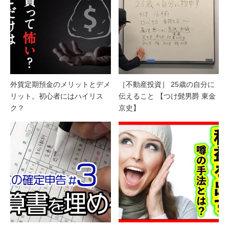
外貨定期預金のメリットとデメ
［不動産投資］ 25歳の自分に
リット。初心者にはハイリス
伝えること 【つけ髭男爵 東金
ク？
京史】