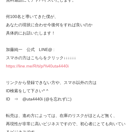
無料通話にてアドバイスいたします。
何100名と導いてきた僕が、
あなたの現状に合わせ今後何をすれば良いのか
具体的にお話いたします！
加藤純一 公式 LINE@ :
スマホの方はこちらをクリック↓↓↓↓↓↓
https://line.me/R/ti/p/%40uta4440i
リンクから登録できない方や、スマホ以外の方は
ID検索をして下さい^ ^
ID ⇒ @uta4440i (@を忘れずに)
転売は、進め方によっては、在庫のリスクがほとんど無く、
再現性が非常に高いビジネスですので、初心者にとても向いてい