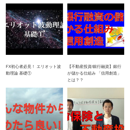
FX初心者必見！ エリオット波
【不動産投資/銀行融資】銀行
動理論 基礎①
が儲かる仕組み 「信用創造」
とは？？