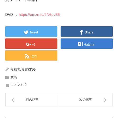
DVD →
https://amzn.to/2N6evE5
Tweet
Share
+1
Hatena
RSS
投稿者:
投資KING
競馬
コメント:
0
前の記事
次の記事