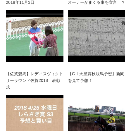
2018年11月3日
オーナーがまくる事を宣言！？
【佐賀競馬】レディスヴィクト
【GⅠ天皇賞秋競馬予想】新聞
リーラウンド佐賀2018 表彰
を見て予想！
式