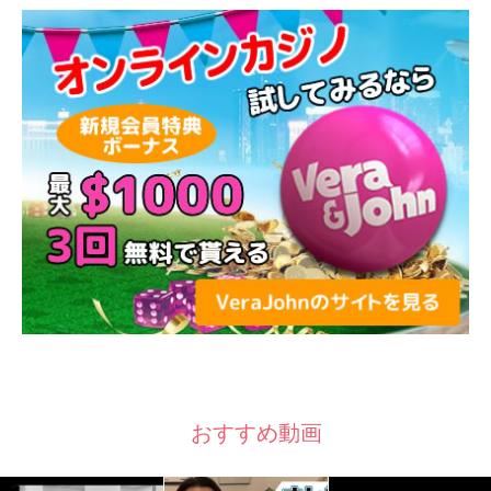
おすすめ動画