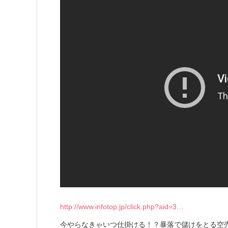
http://www.infotop.jp/click.php?aid=3…
今やらなきゃいつ仕掛ける！？暴落で儲けをとる空