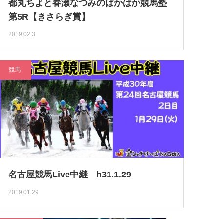
都丸ちよと春瀬なつみのぱかぱか競馬塾
第5R【きさらぎ賞】
2019.02.3
競馬
名古屋競馬Live中継 h31.1.29
2019.01.29