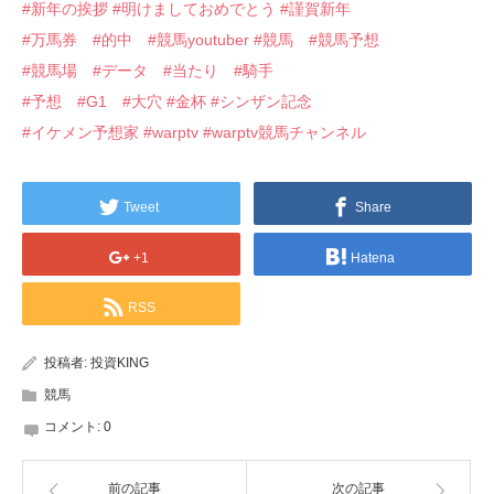
#新年の挨拶
#明けましておめでとう
#謹賀新年
#万馬券
#的中
#競馬youtuber
#競馬
#競馬予想
#競馬場
#データ
#当たり
#騎手
#予想
#G1
#大穴
#金杯
#シンザン記念
#イケメン予想家
#warptv
#warptv競馬チャンネル
Tweet
Share
+1
Hatena
RSS
投稿者:
投資KING
競馬
コメント:
0
前の記事
次の記事