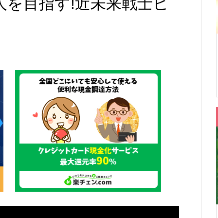
り人を目指す!近未来戦士ヒ