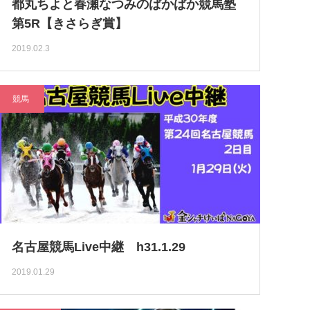
都丸ちよと春瀬なつみのぱかぱか競馬塾
第5R【きさらぎ賞】
2019.02.3
競馬
名古屋競馬Live中継 h31.1.29
2019.01.29