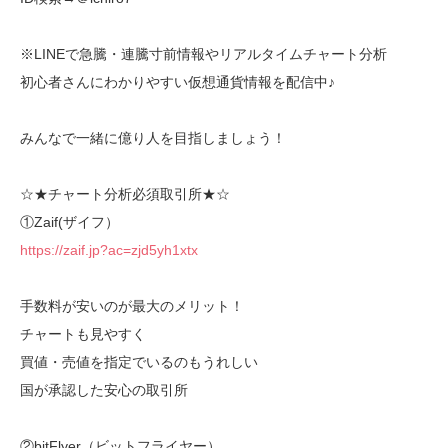
※LINEで急騰・連騰寸前情報やリアルタイムチャート分析
初心者さんにわかりやすい仮想通貨情報を配信中♪
みんなで一緒に億り人を目指しましょう！
☆★チャート分析必須取引所★☆
①Zaif(ザイフ）
https://zaif.jp?ac=zjd5yh1xtx
手数料が安いのが最大のメリット！
チャートも見やすく
買値・売値を指定でいるのもうれしい
国が承認した安心の取引所
②bitFlyer（ビットフライヤー）