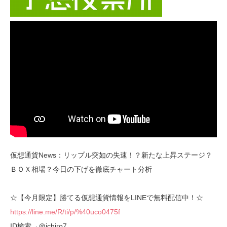
仮想通貨News：リップル突如の失速！？新たな上昇ステージ？
ＢＯＸ相場？今日の下げを徹底チャート分析
☆【今月限定】勝てる仮想通貨情報をLINEで無料配信中！☆
https://line.me/R/ti/p/%40uco0475f
ID検索→＠ichiro7