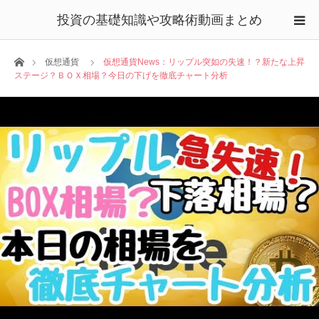
投資の基礎知識や攻略術動画まとめ
ホーム
仮想通貨
仮想通貨News：リップル突如の失速！？新たな上昇
ステージ？ＢＯＸ相場？今日の下げを徹底チャート分析