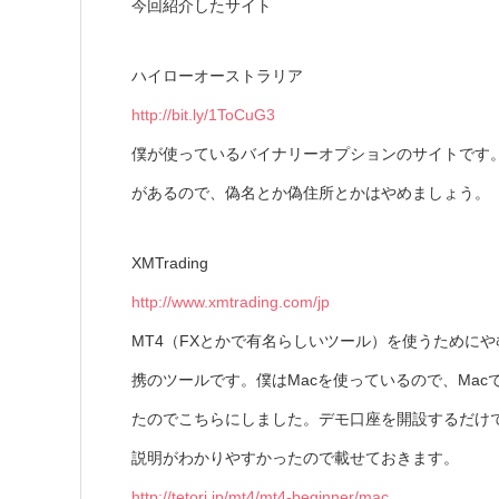
今回紹介したサイト
ハイローオーストラリア
http://bit.ly/1ToCuG3
僕が使っているバイナリーオプションのサイトです
があるので、偽名とか偽住所とかはやめましょう。
XMTrading
http://www.xmtrading.com/jp
MT4（FXとかで有名らしいツール）を使うために
携のツールです。僕はMacを使っているので、Mac
たのでこちらにしました。デモ口座を開設するだけ
説明がわかりやすかったので載せておきます。
http://tetori.jp/mt4/mt4-beginner/mac…