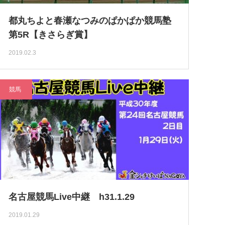
都丸ちよと春瀬なつみのぱかぱか競馬塾
第5R【きさらぎ賞】
2019.02.3
競馬
名古屋競馬Live中継 h31.1.29
2019.01.29