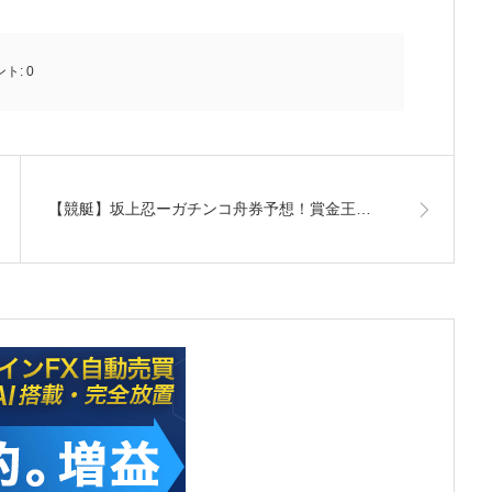
ント:
0
【競艇】坂上忍ーガチンコ舟券予想！賞金王…